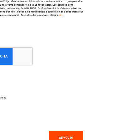
nt l’objet d’un traitement informatique destiné à
MIG AUTO
, responsable
 suite à votre demande et de vous recontacter. Les données sont
igital, prestataire de MIG AUTO. Conformément à la réglementation en
nt d'un droit d'accès, de rectification, d'opposition et d'effacement sur
vous concernent. Pour plus d’informations, cliquez
ici
.
res