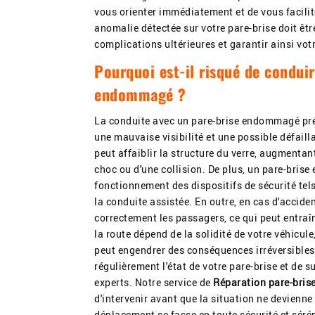
vous orienter immédiatement et de vous facilite
anomalie détectée sur votre pare-brise doit être
complications ultérieures et garantir ainsi votr
Pourquoi est-il risqué de conduir
endommagé ?
La conduite avec un pare-brise endommagé pr
une mauvaise visibilité et une possible défail
peut affaiblir la structure du verre, augmentant
choc ou d'une collision. De plus, un pare-bris
fonctionnement des dispositifs de sécurité tel
la conduite assistée. En outre, en cas d'acciden
correctement les passagers, ce qui peut entraî
la route dépend de la solidité de votre véhicule
peut engendrer des conséquences irréversibles.
régulièrement l'état de votre pare-brise et de
experts. Notre service de
Réparation pare-bris
d'intervenir avant que la situation ne devienne
déplacement se fasse en toute sécurité et sérén