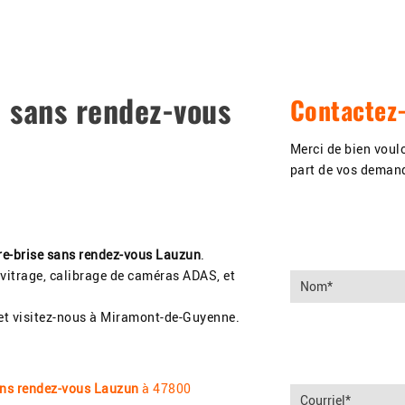
 garage
Nos services
Photos
Actualités
Prise de RDV
C
e sans rendez-vous
Contactez
Merci de bien voulo
part de vos deman
re-brise sans rendez-vous Lauzun
.
 vitrage, calibrage de caméras ADAS, et
et visitez-nous à Miramont-de-Guyenne.
ans rendez-vous Lauzun
à 47800