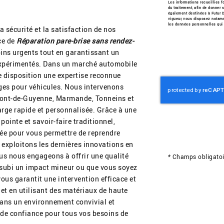
Les informations recueillies fo
du traitement, afin de donner
également destinées à Futur D
vigueur, vous disposez notamme
les données personnelles qui 
sécurité et la satisfaction de nos
ice de
Réparation pare-brise sans rendez-
ins urgents tout en garantissant un
 expérimentés. Dans un marché automobile
e disposition une expertise reconnue
ages pour véhicules. Nous intervenons
ont-de-Guyenne, Marmande, Tonneins et
arge rapide et personnalisée. Grâce à une
inte et savoir-faire traditionnel,
ée pour vous permettre de reprendre
 exploitons les dernières innovations en
s nous engageons à offrir une qualité
*
Champs obligatoi
 subi un impact mineur ou que vous soyez
ous garantit une intervention efficace et
 et en utilisant des matériaux de haute
dans un environnement convivial et
e de confiance pour tous vos besoins de